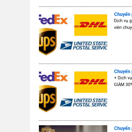
Chuyển 
Dịch vụ g
viên chuy
Chuyển 
+ Dịch v
GIẢM 30%
Chuyển p