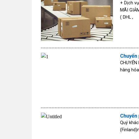
+ Dịch v
MÃI GIẢM
( DHL ,
Chuyển 
CHUYỂN P
hàng hóa
Chuyển 
Quý khách
(Finland