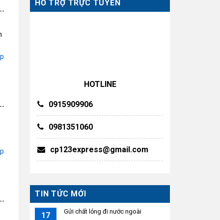
HỖ TRỢ TRỰC TUYẾN
n
ếp
HOTLINE
0915909906
0981351060
cp123express@gmail.com
ếp
TIN TỨC MỚI
Gửi chất lỏng đi nước ngoài
17