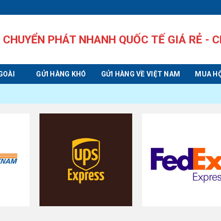
CHUYỂN PHÁT NHANH QUỐC TẾ GIÁ RẺ - C
GOÀI
GỬI HÀNG KHÓ
GỬI HÀNG VỀ VIỆT NAM
MUA HỘ