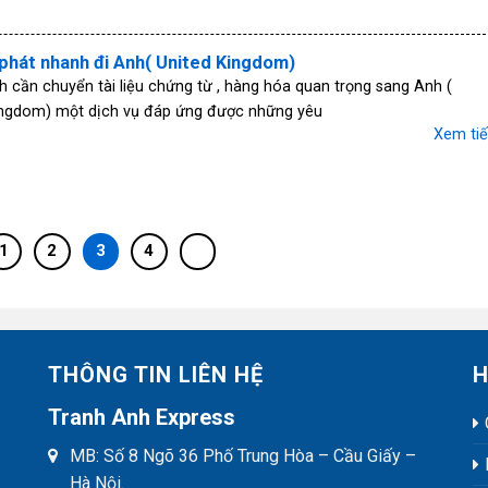
phát nhanh đi Anh( United Kingdom)
 cần chuyển tài liệu chứng từ , hàng hóa quan trọng sang Anh (
ingdom) một dịch vụ đáp ứng được những yêu
Xem ti
1
2
3
4
THÔNG TIN LIÊN HỆ
H
Tranh Anh Express
MB: Số 8 Ngõ 36 Phố Trung Hòa – Cầu Giấy –
Hà Nội.