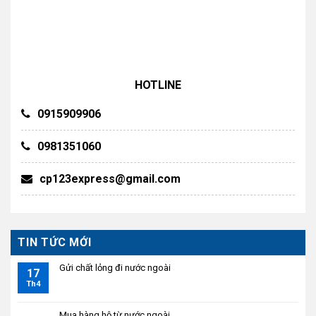
HOTLINE
0915909906
0981351060
cp123express@gmail.com
TIN TỨC MỚI
Gửi chất lỏng đi nước ngoài
17
Th4
Mua hàng hộ từ nước ngoài